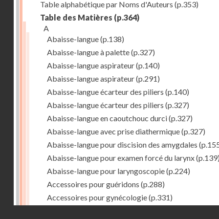
Table alphabétique par Noms d'Auteurs
(p.353)
Table des Matières
(p.364)
A
Abaisse-langue
(p.138)
Abaisse-langue à palette
(p.327)
Abaisse-langue aspirateur
(p.140)
Abaisse-langue aspirateur
(p.291)
Abaisse-langue écarteur des piliers
(p.140)
Abaisse-langue écarteur des piliers
(p.327)
Abaisse-langue en caoutchouc durci
(p.327)
Abaisse-langue avec prise diathermique
(p.327)
Abaisse-langue pour discision des amygdales
(p.15
Abaisse-langue pour examen forcé du larynx
(p.139
Abaisse-langue pour laryngoscopie
(p.224)
Accessoires pour guéridons
(p.288)
Accessoires pour gynécologie
(p.331)
Accessoires pour Néostats
(p.284)
Droits réservés - CNAM