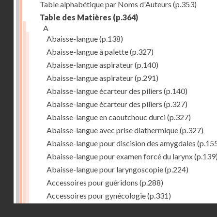
Table alphabétique par Noms d'Auteurs
(p.353)
Table des Matières
(p.364)
A
Abaisse-langue
(p.138)
Abaisse-langue à palette
(p.327)
Abaisse-langue aspirateur
(p.140)
Abaisse-langue aspirateur
(p.291)
Abaisse-langue écarteur des piliers
(p.140)
Abaisse-langue écarteur des piliers
(p.327)
Abaisse-langue en caoutchouc durci
(p.327)
Abaisse-langue avec prise diathermique
(p.327)
Abaisse-langue pour discision des amygdales
(p.15
Abaisse-langue pour examen forcé du larynx
(p.139
Abaisse-langue pour laryngoscopie
(p.224)
Accessoires pour guéridons
(p.288)
Accessoires pour gynécologie
(p.331)
Accessoires pour Néostats
(p.284)
Droits réservés - CNAM