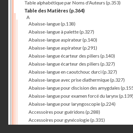
Table alphabétique par Noms d'Auteurs
(p.353)
Table des Matières
(p.364)
A
Abaisse-langue
(p.138)
Abaisse-langue à palette
(p.327)
Abaisse-langue aspirateur
(p.140)
Abaisse-langue aspirateur
(p.291)
Abaisse-langue écarteur des piliers
(p.140)
Abaisse-langue écarteur des piliers
(p.327)
Abaisse-langue en caoutchouc durci
(p.327)
Abaisse-langue avec prise diathermique
(p.327)
Abaisse-langue pour discision des amygdales
(p.15
Abaisse-langue pour examen forcé du larynx
(p.139
Abaisse-langue pour laryngoscopie
(p.224)
Accessoires pour guéridons
(p.288)
Accessoires pour gynécologie
(p.331)
Accessoires pour Néostats
(p.284)
Droits réservés - CNAM