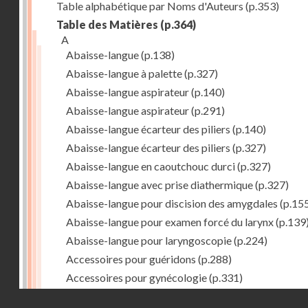
Table alphabétique par Noms d'Auteurs
(p.353)
Table des Matières
(p.364)
A
Abaisse-langue
(p.138)
Abaisse-langue à palette
(p.327)
Abaisse-langue aspirateur
(p.140)
Abaisse-langue aspirateur
(p.291)
Abaisse-langue écarteur des piliers
(p.140)
Abaisse-langue écarteur des piliers
(p.327)
Abaisse-langue en caoutchouc durci
(p.327)
Abaisse-langue avec prise diathermique
(p.327)
Abaisse-langue pour discision des amygdales
(p.15
Abaisse-langue pour examen forcé du larynx
(p.139
Abaisse-langue pour laryngoscopie
(p.224)
Accessoires pour guéridons
(p.288)
Accessoires pour gynécologie
(p.331)
Accessoires pour Néostats
(p.284)
Droits réservés - CNAM