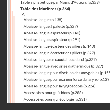
Table alphabétique par Noms d'Auteurs
(p.353)
Table des Matières
(p.364)
A
Abaisse-langue
(p.138)
Abaisse-langue à palette
(p.327)
Abaisse-langue aspirateur
(p.140)
Abaisse-langue aspirateur
(p.291)
Abaisse-langue écarteur des piliers
(p.140)
Abaisse-langue écarteur des piliers
(p.327)
Abaisse-langue en caoutchouc durci
(p.327)
Abaisse-langue avec prise diathermique
(p.327)
Abaisse-langue pour discision des amygdales
(p.15
Abaisse-langue pour examen forcé du larynx
(p.139
Abaisse-langue pour laryngoscopie
(p.224)
Accessoires pour guéridons
(p.288)
Accessoires pour gynécologie
(p.331)
Accessoires pour Néostats
(p.284)
Droits réservés - CNAM