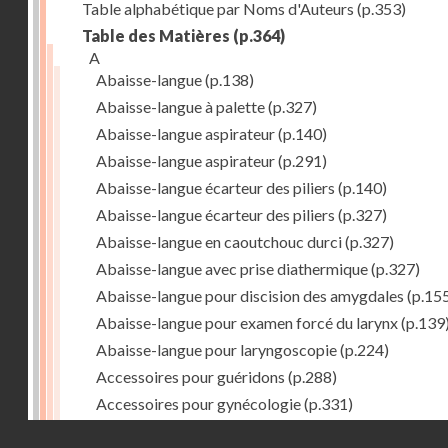
Table alphabétique par Noms d'Auteurs
(p.353)
Table des Matières
(p.364)
A
Abaisse-langue
(p.138)
Abaisse-langue à palette
(p.327)
Abaisse-langue aspirateur
(p.140)
Abaisse-langue aspirateur
(p.291)
Abaisse-langue écarteur des piliers
(p.140)
Abaisse-langue écarteur des piliers
(p.327)
Abaisse-langue en caoutchouc durci
(p.327)
Abaisse-langue avec prise diathermique
(p.327)
Abaisse-langue pour discision des amygdales
(p.15
Abaisse-langue pour examen forcé du larynx
(p.139
Abaisse-langue pour laryngoscopie
(p.224)
Accessoires pour guéridons
(p.288)
Accessoires pour gynécologie
(p.331)
Accessoires pour Néostats
(p.284)
Droits réservés - CNAM