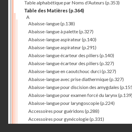
Table alphabétique par Noms d'Auteurs
(p.353)
Table des Matières
(p.364)
A
Abaisse-langue
(p.138)
Abaisse-langue à palette
(p.327)
Abaisse-langue aspirateur
(p.140)
Abaisse-langue aspirateur
(p.291)
Abaisse-langue écarteur des piliers
(p.140)
Abaisse-langue écarteur des piliers
(p.327)
Abaisse-langue en caoutchouc durci
(p.327)
Abaisse-langue avec prise diathermique
(p.327)
Abaisse-langue pour discision des amygdales
(p.15
Abaisse-langue pour examen forcé du larynx
(p.139
Abaisse-langue pour laryngoscopie
(p.224)
Accessoires pour guéridons
(p.288)
Accessoires pour gynécologie
(p.331)
Accessoires pour Néostats
(p.284)
Droits réservés - CNAM