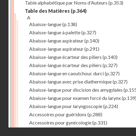
Table alphabétique par Noms d'Auteurs
(p.353)
Table des Matières
(p.364)
A
Abaisse-langue
(p.138)
Abaisse-langue à palette
(p.327)
Abaisse-langue aspirateur
(p.140)
Abaisse-langue aspirateur
(p.291)
Abaisse-langue écarteur des piliers
(p.140)
Abaisse-langue écarteur des piliers
(p.327)
Abaisse-langue en caoutchouc durci
(p.327)
Abaisse-langue avec prise diathermique
(p.327)
Abaisse-langue pour discision des amygdales
(p.15
Abaisse-langue pour examen forcé du larynx
(p.139
Abaisse-langue pour laryngoscopie
(p.224)
Accessoires pour guéridons
(p.288)
Accessoires pour gynécologie
(p.331)
Accessoires pour Néostats
(p.284)
Droits réservés - CNAM