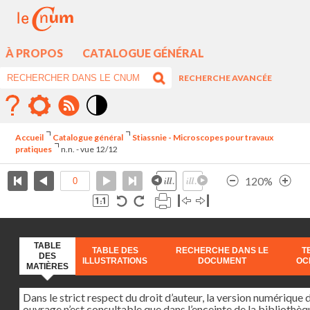
À PROPOS
CATALOGUE GÉNÉRAL
RECHERCHE AVANCÉE
Mode
contraste
Accueil
Catalogue général
Stiassnie - Microscopes pour travaux
élévé
pratiques
n.n. - vue 12/12
120%
TABLE
TABLE DES
RECHERCHE DANS LE
T
DES
ILLUSTRATIONS
DOCUMENT
OC
MATIÈRES
Dans le strict respect du droit d’auteur, la version numérique 
ouvrage n’est consultable que dans l’enceinte de la bibliothèq