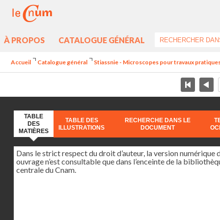
À PROPOS
CATALOGUE GÉNÉRAL
Accueil
Catalogue général
Stiassnie - Microscopes pour travaux pratique
TABLE
TABLE DES
RECHERCHE DANS LE
T
DES
ILLUSTRATIONS
DOCUMENT
OC
MATIÈRES
Dans le strict respect du droit d’auteur, la version numérique 
ouvrage n’est consultable que dans l’enceinte de la bibliothèq
centrale du Cnam.