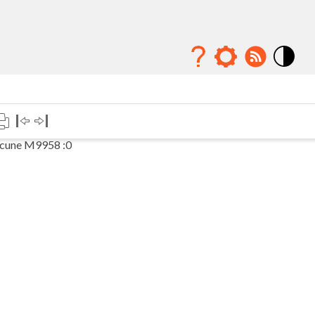
Mode
contraste
élévé