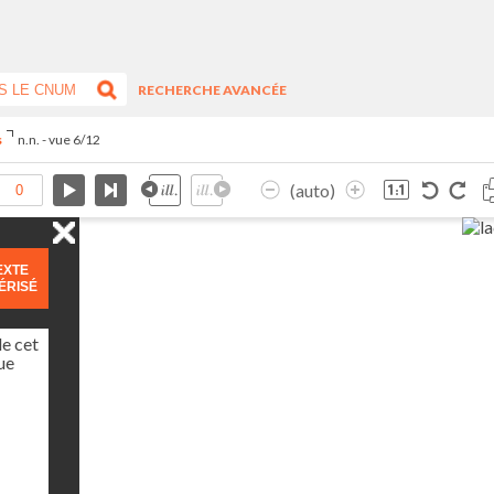
RECHERCHE AVANCÉE
s
n.n. - vue 6/12
(auto)
EXTE
ÉRISÉ
de cet
ue