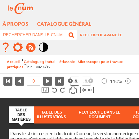
À PROPOS
CATALOGUE GÉNÉRAL
RECHERCHE AVANCÉE
Mode
contraste
Accueil
Catalogue général
Stiassnie - Microscopes pour travaux
élévé
pratiques
n.n. - vue 6/12
110%
TABLE
TABLE DES
RECHERCHE DANS LE
T
DES
ILLUSTRATIONS
DOCUMENT
OC
MATIÈRES
Dans le strict respect du droit d’auteur, la version numérique 
ouvrage n’est consultable que dans l’enceinte de la bibliothèq