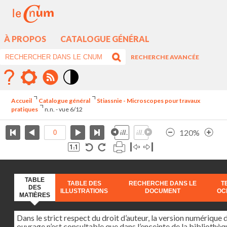
À PROPOS
CATALOGUE GÉNÉRAL
RECHERCHE AVANCÉE
Mode
contraste
Accueil
Catalogue général
Stiassnie - Microscopes pour travaux
élévé
pratiques
n.n. - vue 6/12
120%
TABLE
TABLE DES
RECHERCHE DANS LE
T
DES
ILLUSTRATIONS
DOCUMENT
OC
MATIÈRES
Dans le strict respect du droit d’auteur, la version numérique 
ouvrage n’est consultable que dans l’enceinte de la bibliothèq