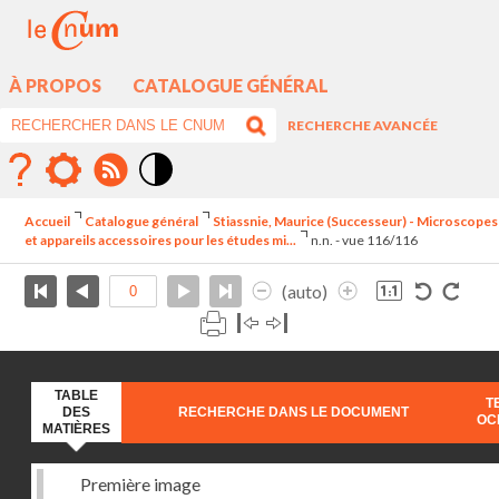
À PROPOS
CATALOGUE GÉNÉRAL
RECHERCHE AVANCÉE
Mode
contraste
Accueil
Catalogue général
Stiassnie, Maurice (Successeur) - Microscopes
élévé
et appareils accessoires pour les études mi...
n.n. - vue 116/116
(auto)
TABLE
T
DES
RECHERCHE DANS LE DOCUMENT
OC
MATIÈRES
Première image