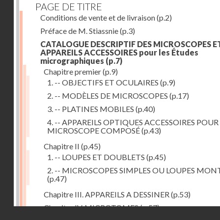
PAGE DE TITRE
Conditions de vente et de livraison
(p.2)
Préface de M. Stiassnie
(p.3)
CATALOGUE DESCRIPTIF DES MICROSCOPES E
APPAREILS ACCESSOIRES pour les Études
micrographiques
(p.7)
Chapitre premier
(p.9)
1. -- OBJECTIFS ET OCULAIRES
(p.9)
2. -- MODÈLES DE MICROSCOPES
(p.17)
3. -- PLATINES MOBILES
(p.40)
4. -- APPAREILS OPTIQUES ACCESSOIRES POUR
MICROSCOPE COMPOSÉ
(p.43)
Chapitre II
(p.45)
1. -- LOUPES ET DOUBLETS
(p.45)
2. -- MICROSCOPES SIMPLES OU LOUPES MON
(p.47)
Chapitre III. APPAREILS A DESSINER
(p.53)
Chapitre IV. MICROTOMES
(p.57)
Droits réservés - CNAM