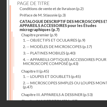
PAGE DE TITRE
Conditions de vente et de livraison
(p.2)
Préface de M. Stiassnie
(p.3)
CATALOGUE DESCRIPTIF DES MICROSCOPES E
APPAREILS ACCESSOIRES pour les Études
micrographiques
(p.7)
Chapitre premier
(p.9)
1. -- OBJECTIFS ET OCULAIRES
(p.9)
2. -- MODÈLES DE MICROSCOPES
(p.17)
3. -- PLATINES MOBILES
(p.40)
4. -- APPAREILS OPTIQUES ACCESSOIRES POUR
MICROSCOPE COMPOSÉ
(p.43)
Chapitre II
(p.45)
1. -- LOUPES ET DOUBLETS
(p.45)
2. -- MICROSCOPES SIMPLES OU LOUPES MON
(p.47)
Chapitre III. APPAREILS A DESSINER
(p.53)
Chapitre IV. MICROTOMES
(p.57)
Droits réservés - CNAM