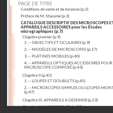
PAGE DE TITRE
Conditions de vente et de livraison
(p.2)
Préface de M. Stiassnie
(p.3)
CATALOGUE DESCRIPTIF DES MICROSCOPES E
APPAREILS ACCESSOIRES pour les Études
micrographiques
(p.7)
Chapitre premier
(p.9)
1. -- OBJECTIFS ET OCULAIRES
(p.9)
2. -- MODÈLES DE MICROSCOPES
(p.17)
3. -- PLATINES MOBILES
(p.40)
4. -- APPAREILS OPTIQUES ACCESSOIRES POUR
MICROSCOPE COMPOSÉ
(p.43)
Chapitre II
(p.45)
1. -- LOUPES ET DOUBLETS
(p.45)
2. -- MICROSCOPES SIMPLES OU LOUPES MON
(p.47)
Chapitre III. APPAREILS A DESSINER
(p.53)
Chapitre IV. MICROTOMES
(p.57)
Droits réservés - CNAM