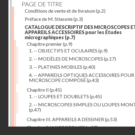
PAGE DE TITRE
Conditions de vente et de livraison
(p.2)
Préface de M. Stiassnie
(p.3)
CATALOGUE DESCRIPTIF DES MICROSCOPES E
APPAREILS ACCESSOIRES pour les Études
micrographiques
(p.7)
Chapitre premier
(p.9)
1. -- OBJECTIFS ET OCULAIRES
(p.9)
2. -- MODÈLES DE MICROSCOPES
(p.17)
3. -- PLATINES MOBILES
(p.40)
4. -- APPAREILS OPTIQUES ACCESSOIRES POUR
MICROSCOPE COMPOSÉ
(p.43)
Chapitre II
(p.45)
1. -- LOUPES ET DOUBLETS
(p.45)
2. -- MICROSCOPES SIMPLES OU LOUPES MON
(p.47)
Chapitre III. APPAREILS A DESSINER
(p.53)
Chapitre IV. MICROTOMES
(p.57)
Droits réservés - CNAM