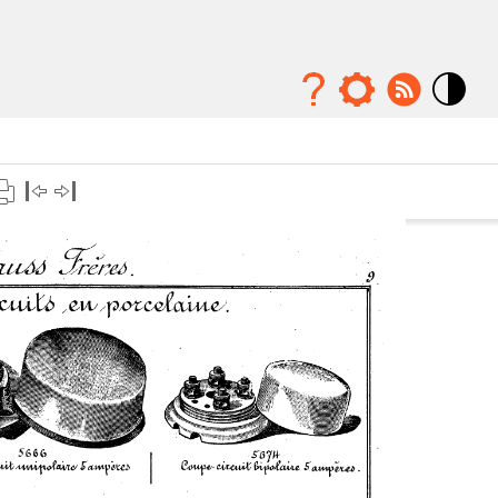
Mode
contraste
élévé