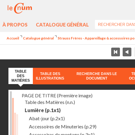
À PROPOS
CATALOGUE GÉNÉRAL
Accueil
Catalogue général
Strauss Frères - Appareillage & accessoires po
TABLE
TABLE DES
RECHERCHE DANS LE
T
DES
ILLUSTRATIONS
DOCUMENT
OC
MATIÈRES
PAGE DE TITRE (Première image)
Table des Matières
(n.n.)
Lumière
(p.1x1)
Abat-jour
(p.2x1)
Accessoires de Minuteries
(p.29)
Accessoires de montage
(p.3x1)