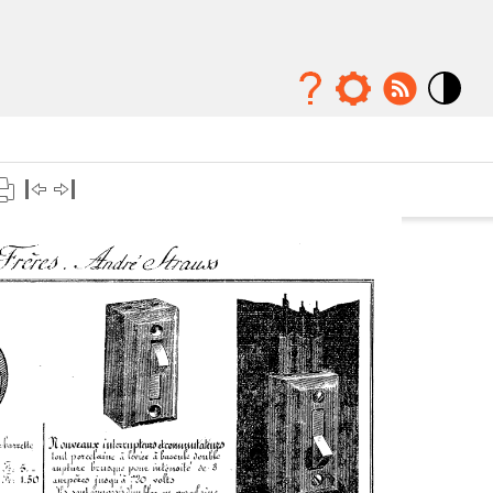
Mode
contraste
élévé