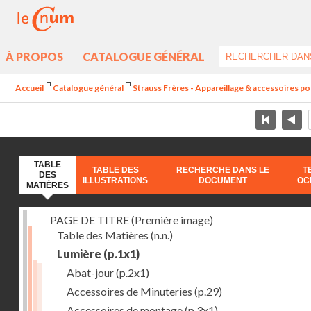
À PROPOS
CATALOGUE GÉNÉRAL
Accueil
Catalogue général
Strauss Frères - Appareillage & accessoires po
TABLE
TABLE DES
RECHERCHE DANS LE
T
DES
ILLUSTRATIONS
DOCUMENT
OC
MATIÈRES
PAGE DE TITRE (Première image)
Table des Matières
(n.n.)
Lumière
(p.1x1)
Abat-jour
(p.2x1)
Accessoires de Minuteries
(p.29)
Accessoires de montage
(p.3x1)