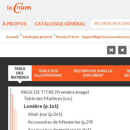
À PROPOS
CATALOGUE GÉNÉRAL
Accueil
Catalogue général
Strauss Frères - Appareillage & accessoires po
TABLE
TABLE DES
RECHERCHE DANS LE
T
DES
ILLUSTRATIONS
DOCUMENT
OC
MATIÈRES
PAGE DE TITRE (Première image)
Table des Matières
(n.n.)
Lumière
(p.1x1)
Abat-jour
(p.2x1)
Accessoires de Minuteries
(p.29)
Accessoires de montage
(p.3x1)