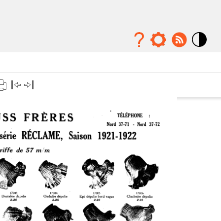
Mode
contraste
élévé