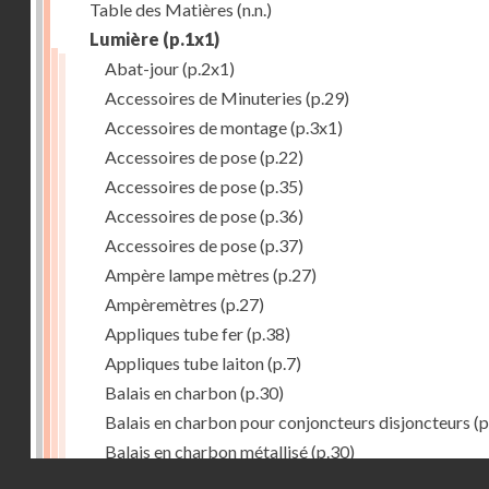
Table des Matières
(n.n.)
Lumière
(p.1x1)
Abat-jour
(p.2x1)
Accessoires de Minuteries
(p.29)
Accessoires de montage
(p.3x1)
Accessoires de pose
(p.22)
Accessoires de pose
(p.35)
Accessoires de pose
(p.36)
Accessoires de pose
(p.37)
Ampère lampe mètres
(p.27)
Ampèremètres
(p.27)
Appliques tube fer
(p.38)
Appliques tube laiton
(p.7)
Balais en charbon
(p.30)
Balais en charbon pour conjoncteurs disjoncteurs
(p
Balais en charbon métallisé
(p.30)
Droits réservés - CNAM
Balladeuses
(p.41)