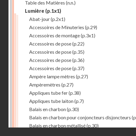
Table des Matières
(n.n.)
Lumière
(p.1x1)
Abat-jour
(p.2x1)
Accessoires de Minuteries
(p.29)
Accessoires de montage
(p.3x1)
Accessoires de pose
(p.22)
Accessoires de pose
(p.35)
Accessoires de pose
(p.36)
Accessoires de pose
(p.37)
Ampère lampe mètres
(p.27)
Ampèremètres
(p.27)
Appliques tube fer
(p.38)
Appliques tube laiton
(p.7)
Balais en charbon
(p.30)
Balais en charbon pour conjoncteurs disjoncteurs
(p
Balais en charbon métallisé
(p.30)
Droits réservés - CNAM
Balladeuses
(p.41)