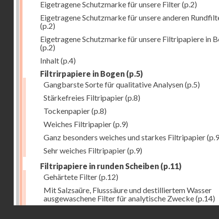
Eigetragene Schutzmarke für unsere Filter
(p.2)
Eigetragene Schutzmarke für unsere anderen Rundfilt
(p.2)
Eigetragene Schutzmarke für unsere Filtripapiere in 
(p.2)
Inhalt
(p.4)
Filtrirpapiere in Bogen
(p.5)
Gangbarste Sorte für qualitative Analysen
(p.5)
Stärkefreies Filtripapier
(p.8)
Tockenpapier
(p.8)
Weiches Filtripapier
(p.9)
Ganz besonders weiches und starkes Filtripapier
(p.9
Sehr weiches Filtripapier
(p.9)
Filtripapiere in runden Scheiben
(p.11)
Gehärtete Filter
(p.12)
Mit Salzsaüre, Flusssäure und destilliertem Wasser
ausgewaschene Filter für analytische Zwecke
(p.14)
Droits réservés - CNAM
Allgemeine Bemerkung
(p.16)