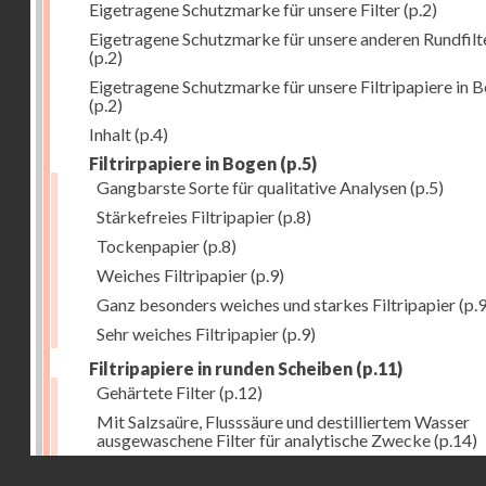
Eigetragene Schutzmarke für unsere Filter
(p.2)
Eigetragene Schutzmarke für unsere anderen Rundfilt
(p.2)
Eigetragene Schutzmarke für unsere Filtripapiere in 
(p.2)
Inhalt
(p.4)
Filtrirpapiere in Bogen
(p.5)
Gangbarste Sorte für qualitative Analysen
(p.5)
Stärkefreies Filtripapier
(p.8)
Tockenpapier
(p.8)
Weiches Filtripapier
(p.9)
Ganz besonders weiches und starkes Filtripapier
(p.9
Sehr weiches Filtripapier
(p.9)
Filtripapiere in runden Scheiben
(p.11)
Gehärtete Filter
(p.12)
Mit Salzsaüre, Flusssäure und destilliertem Wasser
ausgewaschene Filter für analytische Zwecke
(p.14)
Droits réservés - CNAM
Allgemeine Bemerkung
(p.16)