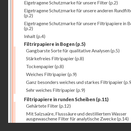
Eigetragene Schutzmarke für unsere Filter
(p.2)
Eigetragene Schutzmarke für unsere anderen Rundfilt
(p.2)
Eigetragene Schutzmarke für unsere Filtripapiere in 
(p.2)
Inhalt
(p.4)
Filtrirpapiere in Bogen
(p.5)
Gangbarste Sorte für qualitative Analysen
(p.5)
Stärkefreies Filtripapier
(p.8)
Tockenpapier
(p.8)
Weiches Filtripapier
(p.9)
Ganz besonders weiches und starkes Filtripapier
(p.9
Sehr weiches Filtripapier
(p.9)
Filtripapiere in runden Scheiben
(p.11)
Gehärtete Filter
(p.12)
Mit Salzsaüre, Flusssäure und destilliertem Wasser
ausgewaschene Filter für analytische Zwecke
(p.14)
Droits réservés - CNAM
Allgemeine Bemerkung
(p.16)