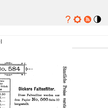
Mode
contraste
élévé