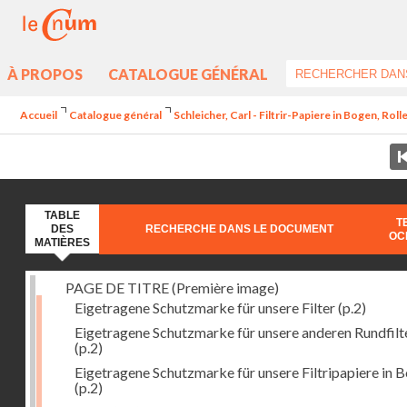
À PROPOS
CATALOGUE GÉNÉRAL
Accueil
Catalogue général
Schleicher, Carl - Filtrir-Papiere in Bogen, Rol
TABLE
T
DES
RECHERCHE DANS LE DOCUMENT
OC
MATIÈRES
PAGE DE TITRE (Première image)
Eigetragene Schutzmarke für unsere Filter
(p.2)
Eigetragene Schutzmarke für unsere anderen Rundfilt
(p.2)
Eigetragene Schutzmarke für unsere Filtripapiere in 
(p.2)