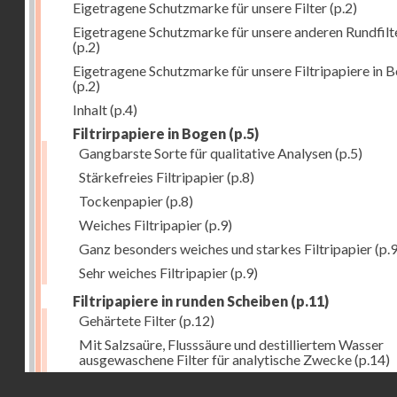
Eigetragene Schutzmarke für unsere Filter
(p.2)
Eigetragene Schutzmarke für unsere anderen Rundfilt
(p.2)
Eigetragene Schutzmarke für unsere Filtripapiere in 
(p.2)
Inhalt
(p.4)
Filtrirpapiere in Bogen
(p.5)
Gangbarste Sorte für qualitative Analysen
(p.5)
Stärkefreies Filtripapier
(p.8)
Tockenpapier
(p.8)
Weiches Filtripapier
(p.9)
Ganz besonders weiches und starkes Filtripapier
(p.9
Sehr weiches Filtripapier
(p.9)
Filtripapiere in runden Scheiben
(p.11)
Gehärtete Filter
(p.12)
Mit Salzsaüre, Flusssäure und destilliertem Wasser
ausgewaschene Filter für analytische Zwecke
(p.14)
Droits réservés - CNAM
Allgemeine Bemerkung
(p.16)