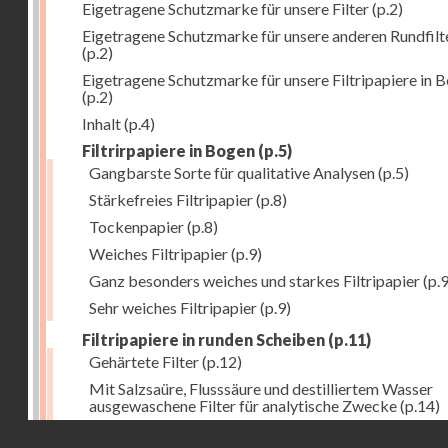
Eigetragene Schutzmarke für unsere Filter
(p.2)
Eigetragene Schutzmarke für unsere anderen Rundfilt
(p.2)
Eigetragene Schutzmarke für unsere Filtripapiere in 
(p.2)
Inhalt
(p.4)
Filtrirpapiere in Bogen
(p.5)
Gangbarste Sorte für qualitative Analysen
(p.5)
Stärkefreies Filtripapier
(p.8)
Tockenpapier
(p.8)
Weiches Filtripapier
(p.9)
Ganz besonders weiches und starkes Filtripapier
(p.9
Sehr weiches Filtripapier
(p.9)
Filtripapiere in runden Scheiben
(p.11)
Gehärtete Filter
(p.12)
Mit Salzsaüre, Flusssäure und destilliertem Wasser
ausgewaschene Filter für analytische Zwecke
(p.14)
Droits réservés - CNAM
Allgemeine Bemerkung
(p.16)