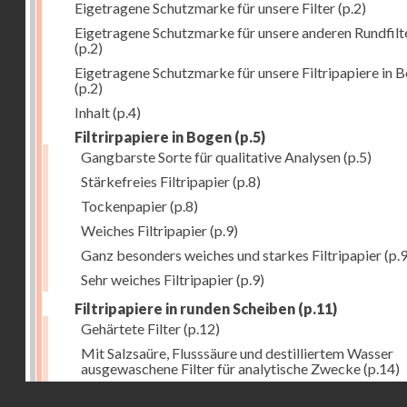
Eigetragene Schutzmarke für unsere Filter
(p.2)
Eigetragene Schutzmarke für unsere anderen Rundfilt
(p.2)
Eigetragene Schutzmarke für unsere Filtripapiere in 
(p.2)
Inhalt
(p.4)
Filtrirpapiere in Bogen
(p.5)
Gangbarste Sorte für qualitative Analysen
(p.5)
Stärkefreies Filtripapier
(p.8)
Tockenpapier
(p.8)
Weiches Filtripapier
(p.9)
Ganz besonders weiches und starkes Filtripapier
(p.9
Sehr weiches Filtripapier
(p.9)
Filtripapiere in runden Scheiben
(p.11)
Gehärtete Filter
(p.12)
Mit Salzsaüre, Flusssäure und destilliertem Wasser
ausgewaschene Filter für analytische Zwecke
(p.14)
Droits réservés - CNAM
Allgemeine Bemerkung
(p.16)