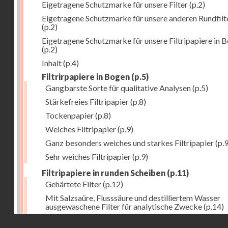
Eigetragene Schutzmarke für unsere Filter
(p.2)
Eigetragene Schutzmarke für unsere anderen Rundfilt
(p.2)
Eigetragene Schutzmarke für unsere Filtripapiere in 
(p.2)
Inhalt
(p.4)
Filtrirpapiere in Bogen
(p.5)
Gangbarste Sorte für qualitative Analysen
(p.5)
Stärkefreies Filtripapier
(p.8)
Tockenpapier
(p.8)
Weiches Filtripapier
(p.9)
Ganz besonders weiches und starkes Filtripapier
(p.9
Sehr weiches Filtripapier
(p.9)
Filtripapiere in runden Scheiben
(p.11)
Gehärtete Filter
(p.12)
Mit Salzsaüre, Flusssäure und destilliertem Wasser
ausgewaschene Filter für analytische Zwecke
(p.14)
Droits réservés - CNAM
Allgemeine Bemerkung
(p.16)