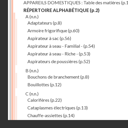
APPAREILS DOMESTIQUES : Table des matières
(p.
RÉPERTOIRE ALPHABÉTIQUE
(p.2)
A
(n.n.)
Adaptateurs
(p.8)
Armoire frigorifique
(p.60)
Aspirateur à sac
(p.56)
Aspirateur à seau - Familial -
(p.54)
Aspirateur à seau - Riche -
(p.53)
Aspirateurs de poussières
(p.52)
B
(n.n.)
Bouchons de branchement
(p.8)
Bouillottes
(p.12)
C
(n.n.)
Calorifères
(p.22)
Cataplasmes électriques
(p.13)
Chauffe-assiettes
(p.14)
Chauffe-eau à accumulation
(p.26)
Droits réservés - CNAM