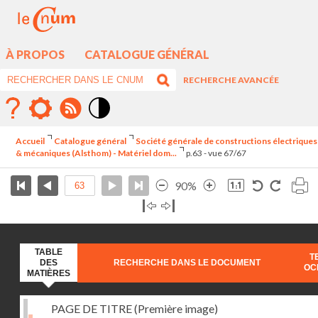
À PROPOS
CATALOGUE GÉNÉRAL
RECHERCHE AVANCÉE
Mode
contraste
Accueil
Catalogue général
Société générale de constructions électriques
élévé
& mécaniques (Alsthom) - Matériel dom...
p.63 - vue 67/67
90%
TABLE
T
DES
RECHERCHE DANS LE DOCUMENT
OC
MATIÈRES
PAGE DE TITRE (Première image)