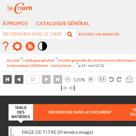
À PROPOS
CATALOGUE GÉNÉRAL
RECHERCHE AVANCÉE
Mode
contraste
Accueil
Catalogue général
Société générale de constructions électriques
élévé
& mécaniques (Alsthom) - Instructions ...
p.12 - vue 12/12
120%
TABLE
T
DES
RECHERCHE DANS LE DOCUMENT
OC
MATIÈRES
PAGE DE TITRE (Première image)