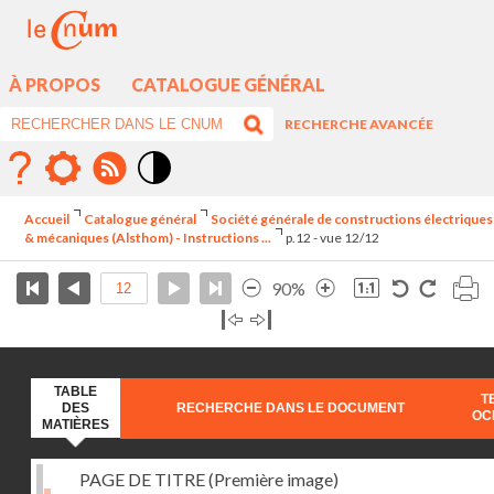
À PROPOS
CATALOGUE GÉNÉRAL
RECHERCHE AVANCÉE
Mode
contraste
Accueil
Catalogue général
Société générale de constructions électriques
élévé
& mécaniques (Alsthom) - Instructions ...
p.12 - vue 12/12
90%
TABLE
T
DES
RECHERCHE DANS LE DOCUMENT
OC
MATIÈRES
PAGE DE TITRE (Première image)