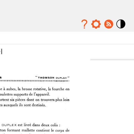
Mode
contraste
élévé