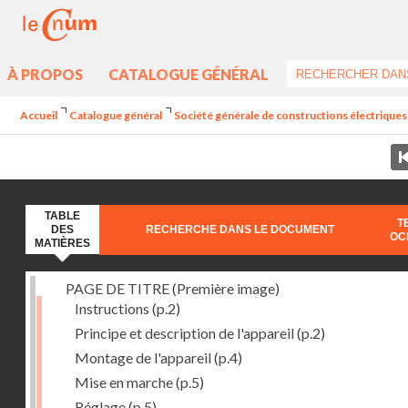
À PROPOS
CATALOGUE GÉNÉRAL
Accueil
Catalogue général
Société générale de constructions électriques 
TABLE
T
DES
RECHERCHE DANS LE DOCUMENT
OC
MATIÈRES
PAGE DE TITRE (Première image)
Instructions
(p.2)
Principe et description de l'appareil
(p.2)
Montage de l'appareil
(p.4)
Mise en marche
(p.5)
Réglage
(p.5)