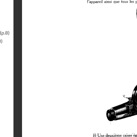
(p.8)
8)