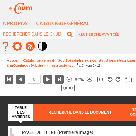
À PROPOS
CATALOGUE GÉNÉRAL
RECHERCHE AVANCÉE
Mode
contraste
Accueil
Catalogue général
Société générale de constructions électriques
élévé
& mécaniques (Alsthom) - Instructions ...
p.5 - vue 5/12
80%
TABLE
T
DES
RECHERCHE DANS LE DOCUMENT
OC
MATIÈRES
PAGE DE TITRE (Première image)