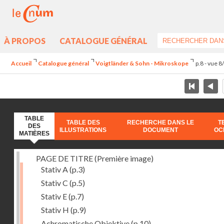
À PROPOS
CATALOGUE GÉNÉRAL
Accueil
Catalogue général
Voigtländer & Sohn - Mikroskope
p.8 - vue 8
TABLE
TABLE DES
RECHERCHE DANS LE
T
DES
ILLUSTRATIONS
DOCUMENT
OC
MATIÈRES
PAGE DE TITRE (Première image)
Stativ A
(p.3)
Stativ C
(p.5)
Stativ E
(p.7)
Stativ H
(p.9)
Achromatische Objektive
(p.10)