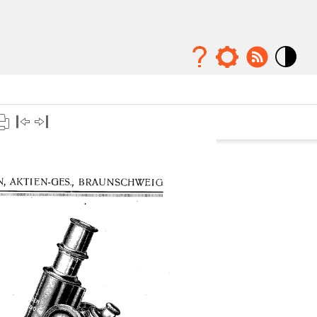
Mode
contraste
élévé