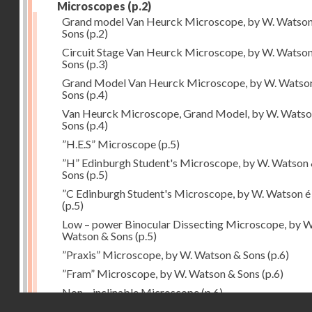
Microscopes
(p.2)
Grand model Van Heurck Microscope, by W. Watso
Sons
(p.2)
Circuit Stage Van Heurck Microscope, by W. Watso
Sons
(p.3)
Grand Model Van Heurck Microscope, by W. Watso
Sons
(p.4)
Van Heurck Microscope, Grand Model, by W. Watso
Sons
(p.4)
”H.E.S” Microscope
(p.5)
”H” Edinburgh Student's Microscope, by W. Watson
Sons
(p.5)
”C Edinburgh Student's Microscope, by W. Watson é
(p.5)
Low – power Binocular Dissecting Microscope, by W
Watson & Sons
(p.5)
”Praxis” Microscope, by W. Watson & Sons
(p.6)
”Fram” Microscope, by W. Watson & Sons
(p.6)
Non – inclinable Microscope
(p.6)
Droits réservés - CNAM
Portable Microscope
(p.6)