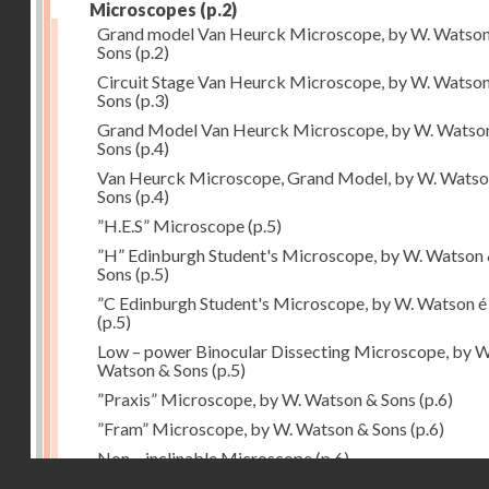
Microscopes
(p.2)
Grand model Van Heurck Microscope, by W. Watso
Sons
(p.2)
Circuit Stage Van Heurck Microscope, by W. Watso
Sons
(p.3)
Grand Model Van Heurck Microscope, by W. Watso
Sons
(p.4)
Van Heurck Microscope, Grand Model, by W. Watso
Sons
(p.4)
”H.E.S” Microscope
(p.5)
”H” Edinburgh Student's Microscope, by W. Watson
Sons
(p.5)
”C Edinburgh Student's Microscope, by W. Watson é
(p.5)
Low – power Binocular Dissecting Microscope, by W
Watson & Sons
(p.5)
”Praxis” Microscope, by W. Watson & Sons
(p.6)
”Fram” Microscope, by W. Watson & Sons
(p.6)
Non – inclinable Microscope
(p.6)
Droits réservés - CNAM
Portable Microscope
(p.6)