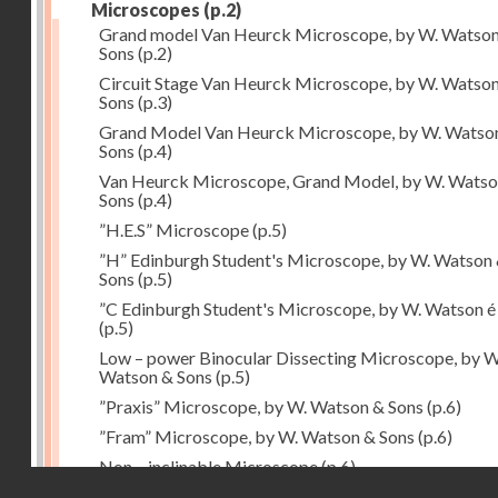
Microscopes
(p.2)
Grand model Van Heurck Microscope, by W. Watso
Sons
(p.2)
Circuit Stage Van Heurck Microscope, by W. Watso
Sons
(p.3)
Grand Model Van Heurck Microscope, by W. Watso
Sons
(p.4)
Van Heurck Microscope, Grand Model, by W. Watso
Sons
(p.4)
”H.E.S” Microscope
(p.5)
”H” Edinburgh Student's Microscope, by W. Watson
Sons
(p.5)
”C Edinburgh Student's Microscope, by W. Watson é
(p.5)
Low – power Binocular Dissecting Microscope, by W
Watson & Sons
(p.5)
”Praxis” Microscope, by W. Watson & Sons
(p.6)
”Fram” Microscope, by W. Watson & Sons
(p.6)
Non – inclinable Microscope
(p.6)
Droits réservés - CNAM
Portable Microscope
(p.6)