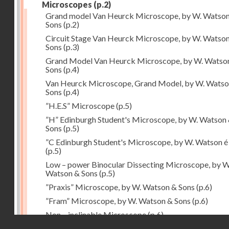
Microscopes
(p.2)
Grand model Van Heurck Microscope, by W. Watso
Sons
(p.2)
Circuit Stage Van Heurck Microscope, by W. Watso
Sons
(p.3)
Grand Model Van Heurck Microscope, by W. Watso
Sons
(p.4)
Van Heurck Microscope, Grand Model, by W. Watso
Sons
(p.4)
”H.E.S” Microscope
(p.5)
”H” Edinburgh Student's Microscope, by W. Watson
Sons
(p.5)
”C Edinburgh Student's Microscope, by W. Watson é
(p.5)
Low – power Binocular Dissecting Microscope, by W
Watson & Sons
(p.5)
”Praxis” Microscope, by W. Watson & Sons
(p.6)
”Fram” Microscope, by W. Watson & Sons
(p.6)
Non – inclinable Microscope
(p.6)
Droits réservés - CNAM
Portable Microscope
(p.6)