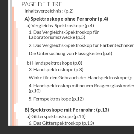
PAGE DE TITRE
Inhaltsverzeichnis :
(p.2)
A) Spektroskope ohne Fernrohr
(p.4)
a) Vergleichs-Spektroskope
(p.4)
1. Das Vergleichs-Spektroskop für
Laboratoriumszwecke
(p.5)
2. Das Vergleichs-Spektroskop für Farbentechniker
Die Untersuchung von Flüssigkeiten
(p.6)
b) Handspektroskope
(p.8)
3. Handspektroskope
(p.8)
Winke für den Gebrauch der Handspektroskope
(p.
4. Handspektroskop mit neuem Reagenzglaskonde
(p.10)
5. Fernspektroskope
(p.12)
B) Spektroskope mit Fernrohr :
(p.13)
a) Gitterspektroskope
(p.13)
6. Das Gitterspektroskop
(p.13)
Droits réservés - CNAM
7. Das neue Gittermessspektroskop
(p.14)