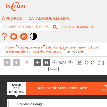
À PROPOS
CATALOGUE GÉNÉRAL
RECHERCHE AVANCÉE
Mode
contraste
Accueil
Catalogue général
Zeiss, Carl (1816-1888) - Spektroskope,
élévé
Spektrographen: VI, Ausgabe, Mess 260/VI
n.n. - vue 1/56
80%
TABLE
T
DES
RECHERCHE DANS LE DOCUMENT
OC
MATIÈRES
Première image