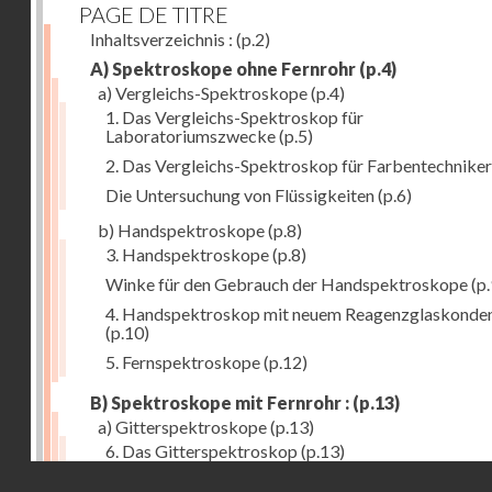
PAGE DE TITRE
Inhaltsverzeichnis :
(p.2)
A) Spektroskope ohne Fernrohr
(p.4)
a) Vergleichs-Spektroskope
(p.4)
1. Das Vergleichs-Spektroskop für
Laboratoriumszwecke
(p.5)
2. Das Vergleichs-Spektroskop für Farbentechniker
Die Untersuchung von Flüssigkeiten
(p.6)
b) Handspektroskope
(p.8)
3. Handspektroskope
(p.8)
Winke für den Gebrauch der Handspektroskope
(p.
4. Handspektroskop mit neuem Reagenzglaskonde
(p.10)
5. Fernspektroskope
(p.12)
B) Spektroskope mit Fernrohr :
(p.13)
a) Gitterspektroskope
(p.13)
6. Das Gitterspektroskop
(p.13)
Droits réservés - CNAM
7. Das neue Gittermessspektroskop
(p.14)