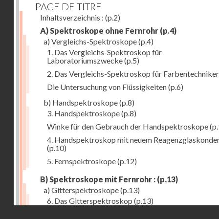
PAGE DE TITRE
Inhaltsverzeichnis :
(p.2)
A) Spektroskope ohne Fernrohr
(p.4)
a) Vergleichs-Spektroskope
(p.4)
1. Das Vergleichs-Spektroskop für
Laboratoriumszwecke
(p.5)
2. Das Vergleichs-Spektroskop für Farbentechniker
Die Untersuchung von Flüssigkeiten
(p.6)
b) Handspektroskope
(p.8)
3. Handspektroskope
(p.8)
Winke für den Gebrauch der Handspektroskope
(p.
4. Handspektroskop mit neuem Reagenzglaskonde
(p.10)
5. Fernspektroskope
(p.12)
B) Spektroskope mit Fernrohr :
(p.13)
a) Gitterspektroskope
(p.13)
6. Das Gitterspektroskop
(p.13)
Droits réservés - CNAM
7. Das neue Gittermessspektroskop
(p.14)