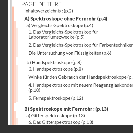
PAGE DE TITRE
Inhaltsverzeichnis :
(p.2)
A) Spektroskope ohne Fernrohr
(p.4)
a) Vergleichs-Spektroskope
(p.4)
1. Das Vergleichs-Spektroskop für
Laboratoriumszwecke
(p.5)
2. Das Vergleichs-Spektroskop für Farbentechniker
Die Untersuchung von Flüssigkeiten
(p.6)
b) Handspektroskope
(p.8)
3. Handspektroskope
(p.8)
Winke für den Gebrauch der Handspektroskope
(p.
4. Handspektroskop mit neuem Reagenzglaskonde
(p.10)
5. Fernspektroskope
(p.12)
B) Spektroskope mit Fernrohr :
(p.13)
a) Gitterspektroskope
(p.13)
6. Das Gitterspektroskop
(p.13)
Droits réservés - CNAM
7. Das neue Gittermessspektroskop
(p.14)