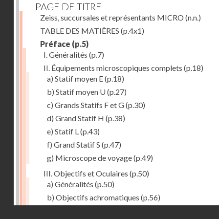
PAGE DE TITRE
Zeiss, succursales et représentants MICRO
(n.n.)
TABLE DES MATIÈRES
(p.4x1)
Préface
(p.5)
I. Généralités
(p.7)
II. Équipements microscopiques complets
(p.18)
a) Statif moyen E
(p.18)
b) Statif moyen U
(p.27)
c) Grands Statifs F et G
(p.30)
d) Grand Statif H
(p.38)
e) Statif L
(p.43)
f) Grand Statif S
(p.47)
g) Microscope de voyage
(p.49)
III. Objectifs et Oculaires
(p.50)
a) Généralités
(p.50)
b) Objectifs achromatiques
(p.56)
c) Objectifs à la fluorine (Semi-apochromats)
(p.58)
Droits réservés - CNAM