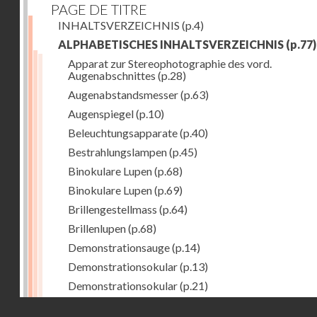
PAGE DE TITRE
INHALTSVERZEICHNIS
(p.4)
ALPHABETISCHES INHALTSVERZEICHNIS
(p.77)
Apparat zur Stereophotographie des vord.
Augenabschnittes
(p.28)
Augenabstandsmesser
(p.63)
Augenspiegel
(p.10)
Beleuchtungsapparate
(p.40)
Bestrahlungslampen
(p.45)
Binokulare Lupen
(p.68)
Binokulare Lupen
(p.69)
Brillengestellmass
(p.64)
Brillenlupen
(p.68)
Demonstrationsauge
(p.14)
Demonstrationsokular
(p.13)
Demonstrationsokular
(p.21)
Demonstrations-Ophthalmoskope
(p.11)
Droits réservés - CNAM