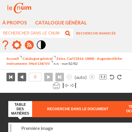
À PROPOS
CATALOGUE GÉNÉRAL
RECHERCHE AVANCÉE
Mode
contraste
Accueil
Catalogue général
Zeiss, Carl (1816-1888) - Augenärztliche
élévé
Instrumente : Med 138/VII
n.n. - vue 82/82
(auto)
TABLE
T
DES
RECHERCHE DANS LE DOCUMENT
OC
MATIÈRES
Première image