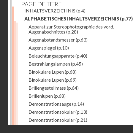
PAGE DE TITRE
INHALTSVERZEICHNIS
(p.4)
ALPHABETISCHES INHALTSVERZEICHNIS
(p.77)
Apparat zur Stereophotographie des vord.
Augenabschnittes
(p.28)
Augenabstandsmesser
(p.63)
Augenspiegel
(p.10)
Beleuchtungsapparate
(p.40)
Bestrahlungslampen
(p.45)
Binokulare Lupen
(p.68)
Binokulare Lupen
(p.69)
Brillengestellmass
(p.64)
Brillenlupen
(p.68)
Demonstrationsauge
(p.14)
Demonstrationsokular
(p.13)
Demonstrationsokular
(p.21)
Demonstrations-Ophthalmoskope
(p.11)
Droits réservés - CNAM