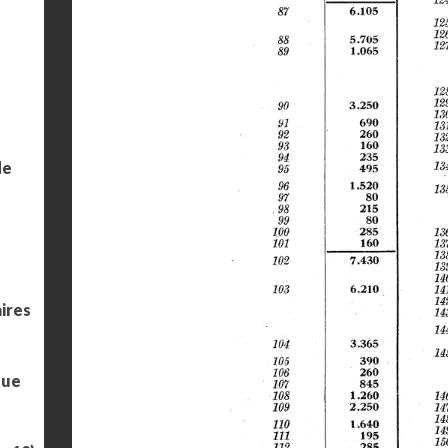
de
ires
que