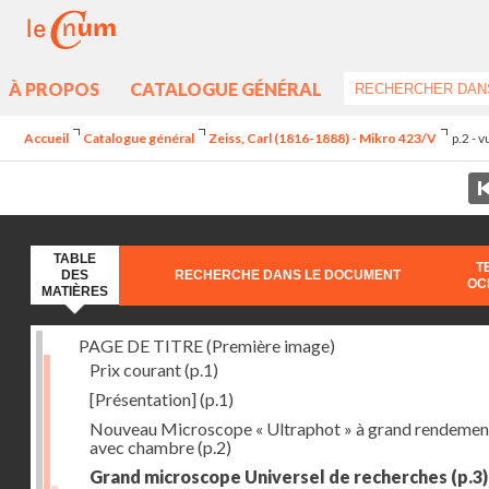
À PROPOS
CATALOGUE GÉNÉRAL
Accueil
Catalogue général
Zeiss, Carl (1816-1888) - Mikro 423/V
p.2 - 
TABLE
T
DES
RECHERCHE DANS LE DOCUMENT
OC
MATIÈRES
PAGE DE TITRE (Première image)
Prix courant
(p.1)
[Présentation]
(p.1)
Nouveau Microscope « Ultraphot » à grand rendemen
avec chambre
(p.2)
Grand microscope Universel de recherches
(p.3)