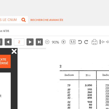
RECHERCHE AVANCÉE
vue 4/38
90%
EXTE
ÉRISÉ
t