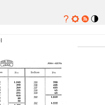
Mode
contraste
élévé