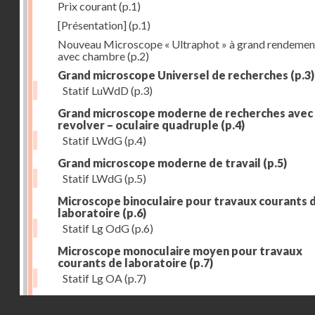
Prix courant
(p.1)
[Présentation]
(p.1)
Nouveau Microscope « Ultraphot » à grand rendemen
avec chambre
(p.2)
Grand microscope Universel de recherches
(p.3)
Statif LuWdD
(p.3)
Grand microscope moderne de recherches avec
revolver – oculaire quadruple
(p.4)
Statif LWdG
(p.4)
Grand microscope moderne de travail
(p.5)
Statif LWdG
(p.5)
Microscope binoculaire pour travaux courants 
laboratoire
(p.6)
Statif Lg OdG
(p.6)
Microscope monoculaire moyen pour travaux
courants de laboratoire
(p.7)
Statif Lg OA
(p.7)
Microscope de travail et de recherches binocula
Droits réservés - CNAM
à vision oblique
(p.8)