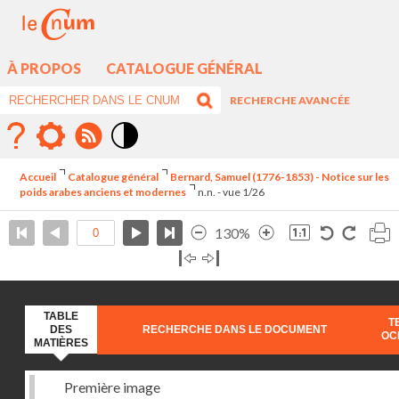
À PROPOS
CATALOGUE GÉNÉRAL
RECHERCHE AVANCÉE
Mode
contraste
Accueil
Catalogue général
Bernard, Samuel (1776-1853) - Notice sur les
élévé
poids arabes anciens et modernes
n.n. - vue 1/26
130%
TABLE
T
DES
RECHERCHE DANS LE DOCUMENT
OC
MATIÈRES
Première image