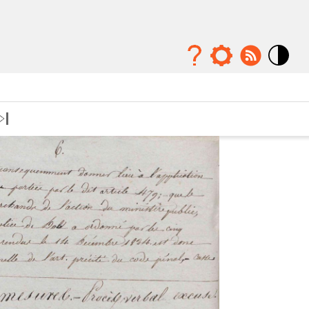
Mode
contraste
élévé