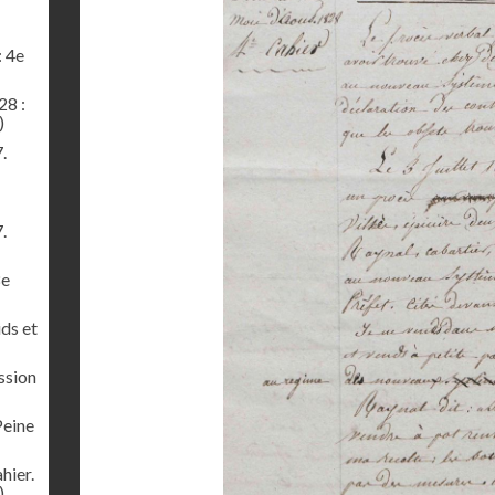
: 4e
28 :
)
.
.
8e
ids et
ssion
Peine
hier.
)