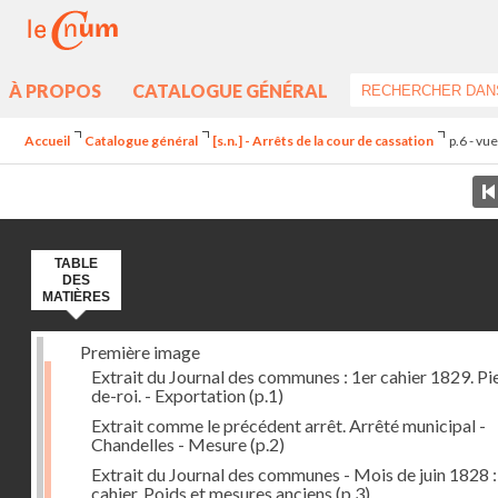
À PROPOS
CATALOGUE GÉNÉRAL
Accueil
Catalogue général
[s.n.] - Arrêts de la cour de cassation
p.6 - vu
TABLE
DES
MATIÈRES
Première image
Extrait du Journal des communes : 1er cahier 1829. Pi
de-roi. - Exportation
(p.1)
Extrait comme le précédent arrêt. Arrêté municipal -
Chandelles - Mesure
(p.2)
Extrait du Journal des communes - Mois de juin 1828 :
cahier. Poids et mesures anciens
(p.3)